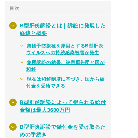
目次
B型肝炎訴訟とは｜訴訟に発展した
経緯と概要
集団予防接種を原因とするB型肝炎
ウイルスへの持続感染被害が発生
集団訴訟の結果、被害原告団と国が
和解
現在は和解制度に基づき、国から給
付金を受給できる
B型肝炎訴訟によって得られる給付
金額は最大3600万円
B型肝炎訴訟で給付金を受け取るた
めの手続き