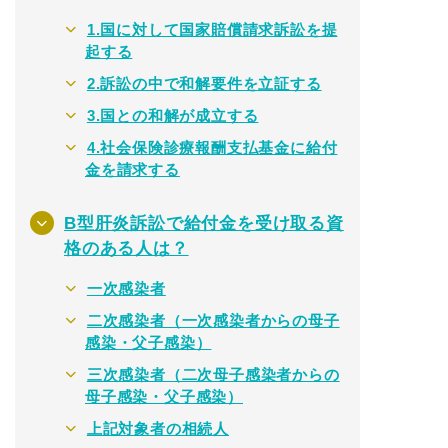
1.国に対して国家賠償請求訴訟を提
起する
2.訴訟の中で和解要件を立証する
3.国との和解が成立する
4.社会保険診療報酬支払基金に給付
金を請求する
B型肝炎訴訟で給付金を受け取る資
格のある人は？
一次感染者
二次感染者（一次感染者からの母子
感染・父子感染）
三次感染者（二次母子感染者からの
母子感染・父子感染）
上記対象者の相続人