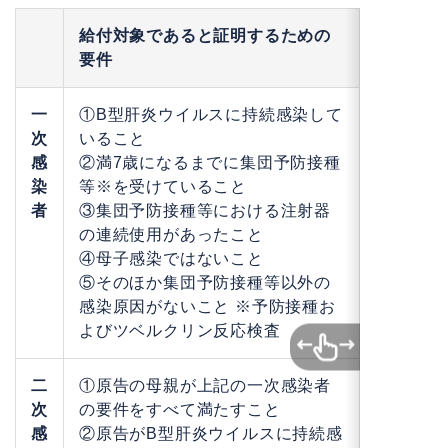
給付対象であると証明するための
要件
一
①B型肝炎ウイルスに持続感染して
次
いること
感
②満7歳になるまでに集団予防接種
染
等※を受けていること
者
③集団予防接種等における注射器
の連続使用があったこと
④母子感染ではないこと
⑤そのほか集団予防接種等以外の
感染原因がないこと ※予防接種お
よびツベルクリン反応検査
二
①原告の母親が上記の一次感染者
次
の要件をすべて満たすこと
感
②原告がB型肝炎ウイルスに持続感