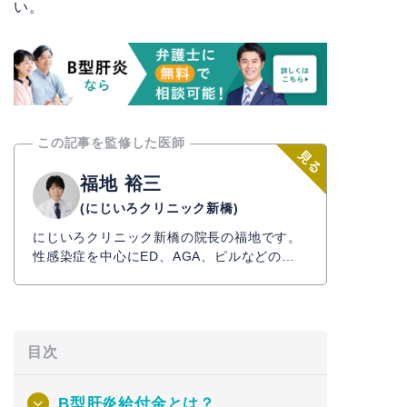
い。
この記事を監修した医師
福地 裕三
(にじいろクリニック新橋)
にじいろクリニック新橋の院長の福地です。
性感染症を中心にED、AGA、ピルなどの処
方も行う自由診療のクリニックになります。
患者様1人1人、必要な検査は異なりますしエ
ビデンスのある治療を行う必要があります。
正しい情報を提供するとともに解決策を見つ
目次
け出してご提案いたします。
B型肝炎給付金とは？